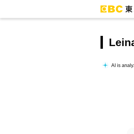
Le
AI is analy