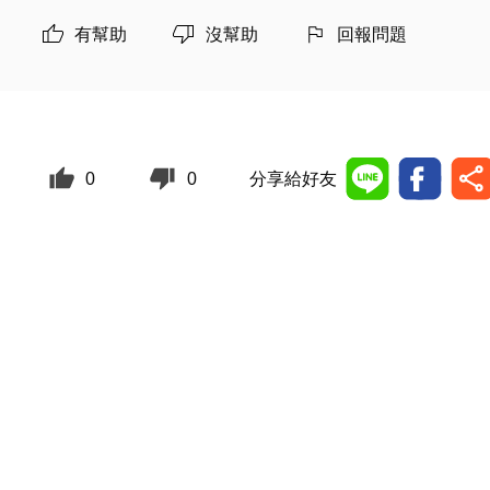
有幫助
沒幫助
回報問題
0
0
分享給好友