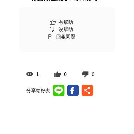
有幫助
沒幫助
回報問題
1
0
0
分享給好友