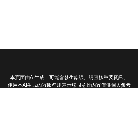
本頁面由AI生成，可能會發生錯誤。請查核重要資訊。
使用本AI生成內容服務即表示您同意此內容僅供個人參考
非商業用途，任何轉載分享皆不得違反法律或侵犯智慧財
產權，且您了解輸出內容可能不準確，所有爭議東森娛樂
保有最終解釋權
東森電視 版權所有 © 2025 EBC All Rights Reserved.
|
隱
私權政策