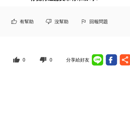
有幫助
沒幫助
回報問題
0
0
分享給好友