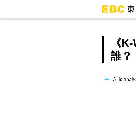
《K-
誰？
AI is analy