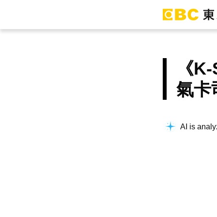
《K
氣卡
AI is analy