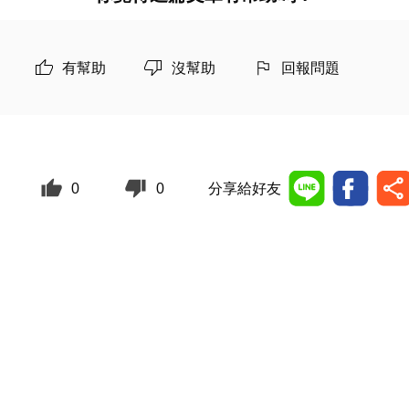
有幫助
沒幫助
回報問題
0
0
分享給好友