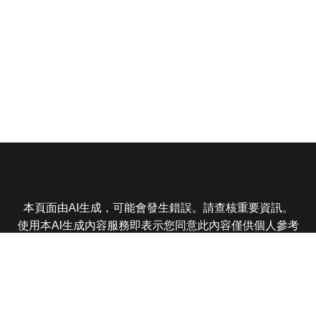
本頁面由AI生成，可能會發生錯誤。請查核重要資訊。
使用本AI生成內容服務即表示您同意此內容僅供個人參考
非商業用途，任何轉載分享皆不得違反法律或侵犯智慧財
產權，且您了解輸出內容可能不準確，所有爭議東森娛樂
保有最終解釋權