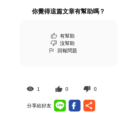
你覺得這篇文章有幫助嗎？
有幫助
沒幫助
回報問題
1
0
0
分享給好友