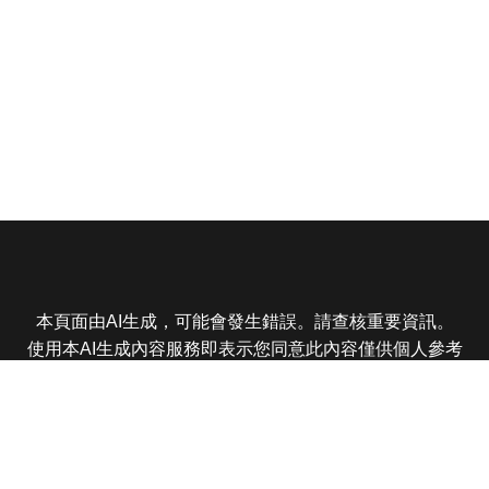
本頁面由AI生成，可能會發生錯誤。請查核重要資訊。
使用本AI生成內容服務即表示您同意此內容僅供個人參考
非商業用途，任何轉載分享皆不得違反法律或侵犯智慧財
產權，且您了解輸出內容可能不準確，所有爭議東森娛樂
保有最終解釋權