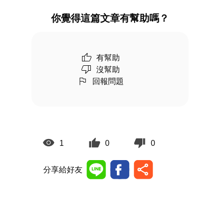
你覺得這篇文章有幫助嗎？
有幫助
沒幫助
回報問題
1
0
0
分享給好友