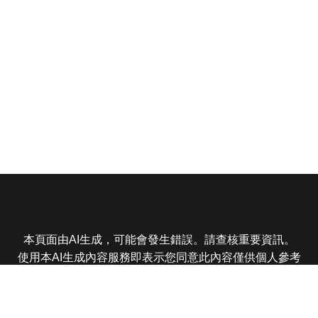
本頁面由AI生成，可能會發生錯誤。請查核重要資訊。
使用本AI生成內容服務即表示您同意此內容僅供個人參考
非商業用途，任何轉載分享皆不得違反法律或侵犯智慧財
產權，且您了解輸出內容可能不準確，所有爭議東森娛樂
保有最終解釋權