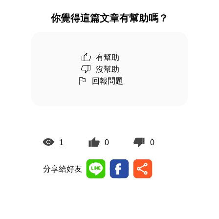
你覺得這篇文章有幫助嗎？
有幫助
沒幫助
回報問題
1
0
0
分享給好友