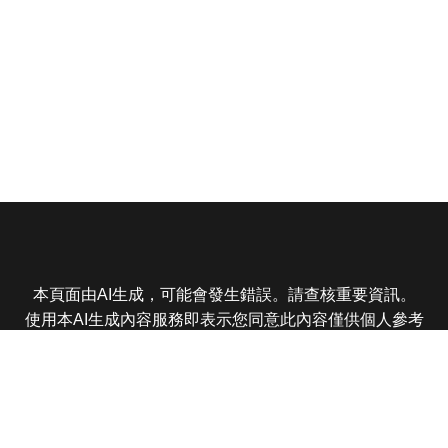
本頁面由AI生成，可能會發生錯誤。請查核重要資訊。
使用本AI生成內容服務即表示您同意此內容僅供個人參考
非商業用途，任何轉載分享皆不得違反法律或侵犯智慧財
產權，且您了解輸出內容可能不準確，所有爭議東森娛樂
保有最終解釋權