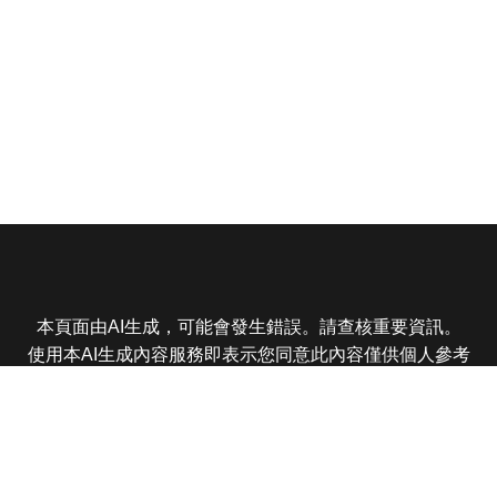
本頁面由AI生成，可能會發生錯誤。請查核重要資訊。
使用本AI生成內容服務即表示您同意此內容僅供個人參考
非商業用途，任何轉載分享皆不得違反法律或侵犯智慧財
產權，且您了解輸出內容可能不準確，所有爭議東森娛樂
保有最終解釋權