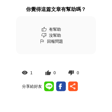
你覺得這篇文章有幫助嗎？
有幫助
沒幫助
回報問題
1
0
0
分享給好友