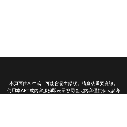
本頁面由AI生成，可能會發生錯誤。請查核重要資訊。
使用本AI生成內容服務即表示您同意此內容僅供個人參考
非商業用途，任何轉載分享皆不得違反法律或侵犯智慧財
產權，且您了解輸出內容可能不準確，所有爭議東森娛樂
保有最終解釋權