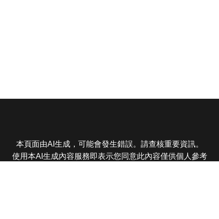
本頁面由AI生成，可能會發生錯誤。請查核重要資訊。
使用本AI生成內容服務即表示您同意此內容僅供個人參考
非商業用途，任何轉載分享皆不得違反法律或侵犯智慧財
產權，且您了解輸出內容可能不準確，所有爭議東森娛樂
保有最終解釋權