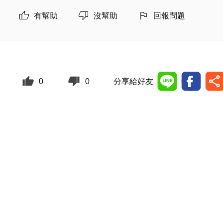
有幫助
沒幫助
回報問題
0
0
分享給好友