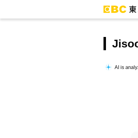
Jis
AI is analy