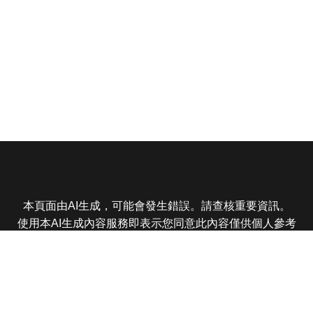
本頁面由AI生成，可能會發生錯誤。請查核重要資訊。
使用本AI生成內容服務即表示您同意此內容僅供個人參考
非商業用途，任何轉載分享皆不得違反法律或侵犯智慧財
產權，且您了解輸出內容可能不準確，所有爭議東森娛樂
保有最終解釋權