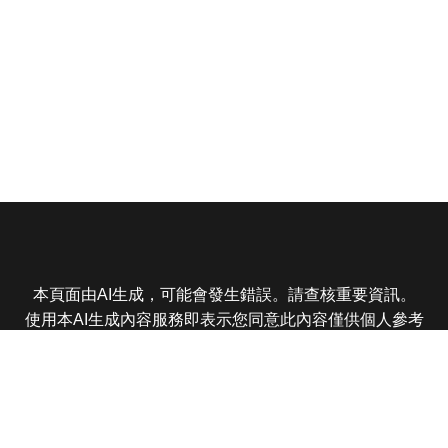
本頁面由AI生成，可能會發生錯誤。請查核重要資訊。
使用本AI生成內容服務即表示您同意此內容僅供個人參考
非商業用途，任何轉載分享皆不得違反法律或侵犯智慧財
產權，且您了解輸出內容可能不準確，所有爭議東森娛樂
保有最終解釋權