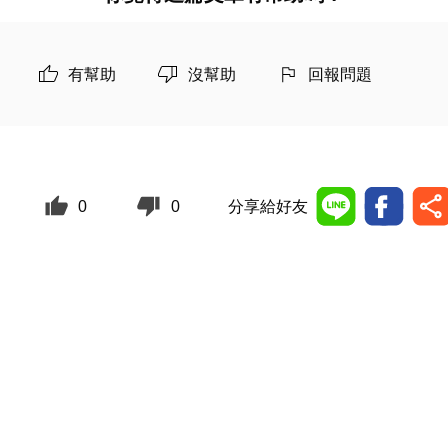
有幫助
沒幫助
回報問題
0
0
分享給好友