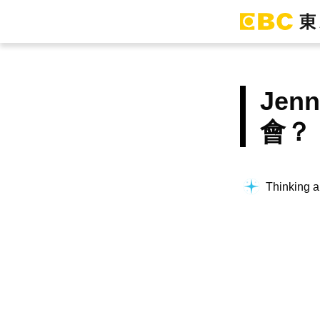
Jen
會？
Thinking a