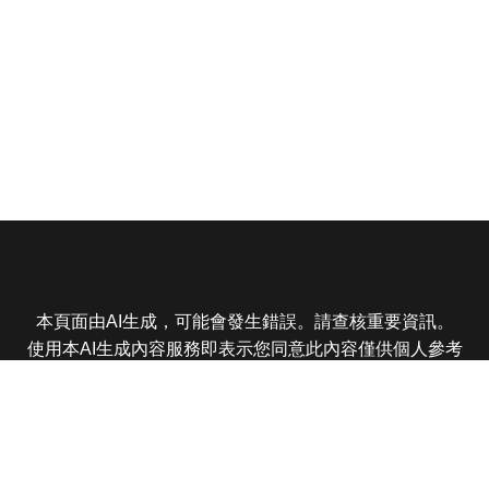
本頁面由AI生成，可能會發生錯誤。請查核重要資訊。
使用本AI生成內容服務即表示您同意此內容僅供個人參考
非商業用途，任何轉載分享皆不得違反法律或侵犯智慧財
產權，且您了解輸出內容可能不準確，所有爭議東森娛樂
保有最終解釋權