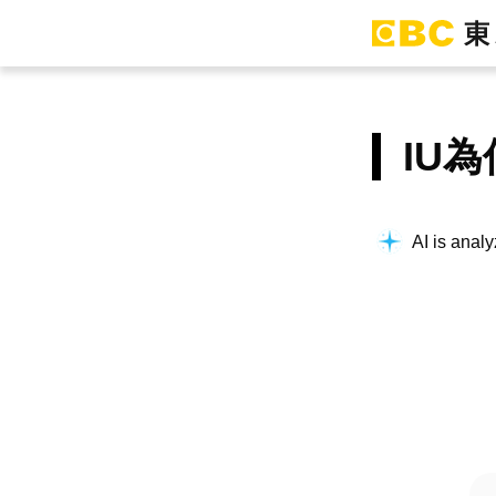
IU
AI is analy