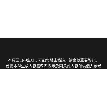
本頁面由AI生成，可能會發生錯誤。請查核重要資訊。
使用本AI生成內容服務即表示您同意此內容僅供個人參考
非商業用途，任何轉載分享皆不得違反法律或侵犯智慧財
產權，且您了解輸出內容可能不準確，所有爭議東森娛樂
保有最終解釋權
東森電視 版權所有 © 2025 EBC All Rights Reserved.
|
隱
私權政策