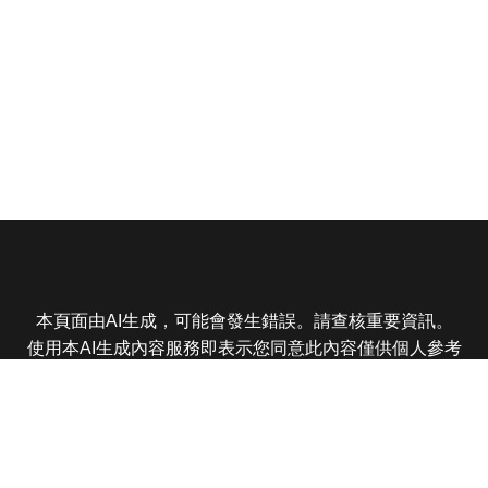
本頁面由AI生成，可能會發生錯誤。請查核重要資訊。
使用本AI生成內容服務即表示您同意此內容僅供個人參考
非商業用途，任何轉載分享皆不得違反法律或侵犯智慧財
產權，且您了解輸出內容可能不準確，所有爭議東森娛樂
保有最終解釋權