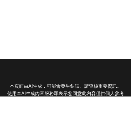
本頁面由AI生成，可能會發生錯誤。請查核重要資訊。
使用本AI生成內容服務即表示您同意此內容僅供個人參考
非商業用途，任何轉載分享皆不得違反法律或侵犯智慧財
產權，且您了解輸出內容可能不準確，所有爭議東森娛樂
保有最終解釋權