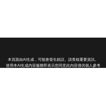
本頁面由AI生成，可能會發生錯誤。請查核重要資訊。
使用本AI生成內容服務即表示您同意此內容僅供個人參考
非商業用途，任何轉載分享皆不得違反法律或侵犯智慧財
產權，且您了解輸出內容可能不準確，所有爭議東森娛樂
保有最終解釋權
東森電視 版權所有 © 2025 EBC All Rights Reserved.
|
隱
私權政策