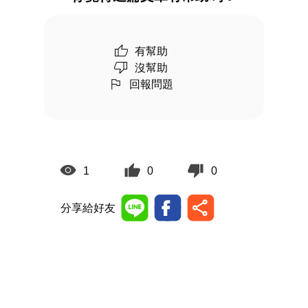
有幫助
沒幫助
回報問題
1
0
0
分享給好友