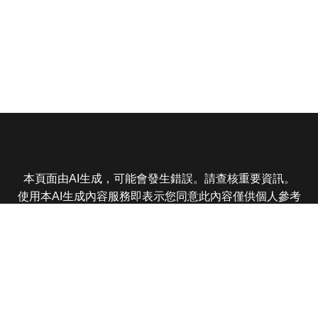
本頁面由AI生成，可能會發生錯誤。請查核重要資訊。
使用本AI生成內容服務即表示您同意此內容僅供個人參考
非商業用途，任何轉載分享皆不得違反法律或侵犯智慧財
產權，且您了解輸出內容可能不準確，所有爭議東森娛樂
保有最終解釋權
東森電視 版權所有 © 2025 EBC All Rights Reserved.
|
隱
私權政策