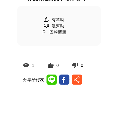
有幫助
沒幫助
回報問題
1
0
0
分享給好友