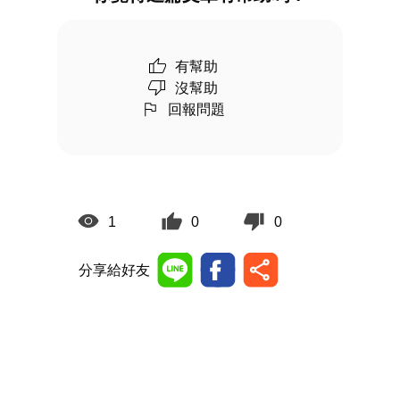
有幫助
沒幫助
回報問題
1
0
0
分享給好友