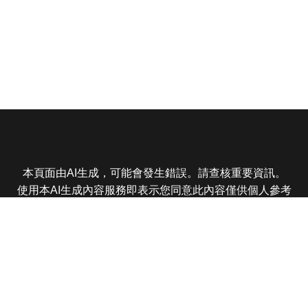
本頁面由AI生成，可能會發生錯誤。請查核重要資訊。
使用本AI生成內容服務即表示您同意此內容僅供個人參考
非商業用途，任何轉載分享皆不得違反法律或侵犯智慧財
產權，且您了解輸出內容可能不準確，所有爭議東森娛樂
保有最終解釋權
東森電視 版權所有 © 2025 EBC All Rights Reserved.
|
隱
私權政策