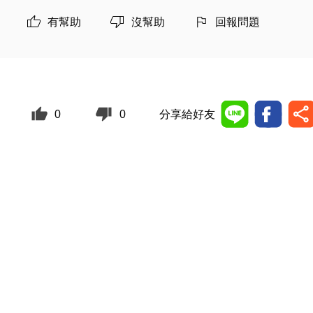
有幫助
沒幫助
回報問題
0
0
分享給好友