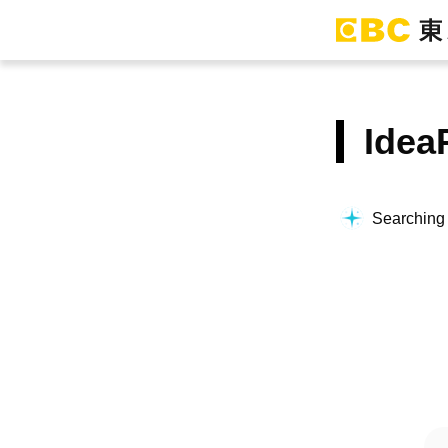
Ide
Searching f