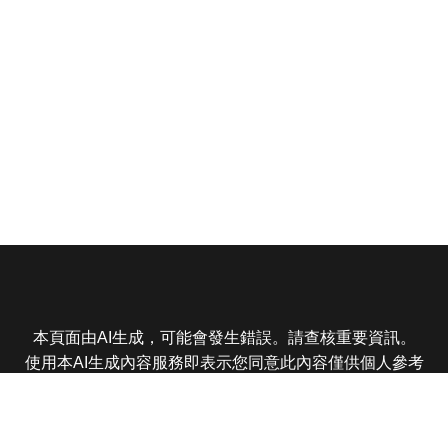
本頁面由AI生成，可能會發生錯誤。請查核重要資訊。
使用本AI生成內容服務即表示您同意此內容僅供個人參考
非商業用途，任何轉載分享皆不得違反法律或侵犯智慧財
產權，且您了解輸出內容可能不準確，所有爭議東森娛樂
保有最終解釋權