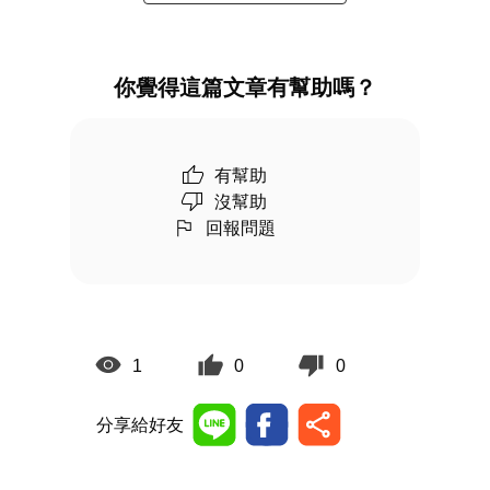
你覺得這篇文章有幫助嗎？
有幫助
沒幫助
回報問題
1
0
0
分享給好友