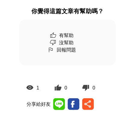
你覺得這篇文章有幫助嗎？
有幫助
沒幫助
回報問題
1
0
0
分享給好友