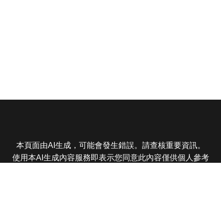
本頁面由AI生成，可能會發生錯誤。請查核重要資訊。
使用本AI生成內容服務即表示您同意此內容僅供個人參考
非商業用途，任何轉載分享皆不得違反法律或侵犯智慧財
產權，且您了解輸出內容可能不準確，所有爭議東森娛樂
保有最終解釋權