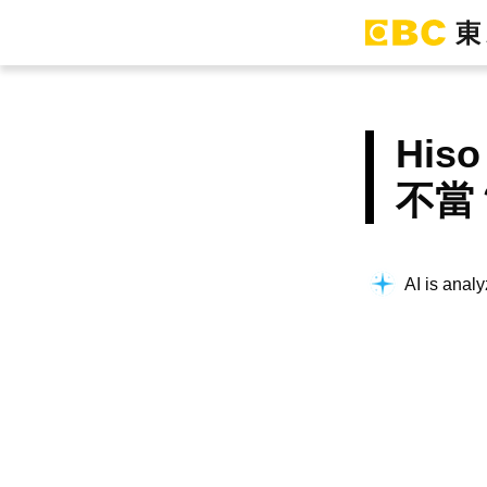
Hi
不當
AI is analy