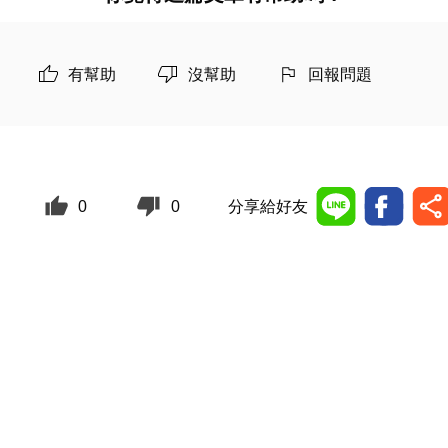
有幫助
沒幫助
回報問題
0
0
分享給好友