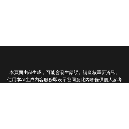
本頁面由AI生成，可能會發生錯誤。請查核重要資訊。
使用本AI生成內容服務即表示您同意此內容僅供個人參考
非商業用途，任何轉載分享皆不得違反法律或侵犯智慧財
產權，且您了解輸出內容可能不準確，所有爭議東森娛樂
保有最終解釋權
東森電視 版權所有 © 2025 EBC All Rights Reserved.
|
隱
私權政策