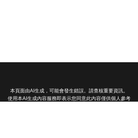
本頁面由AI生成，可能會發生錯誤。請查核重要資訊。
使用本AI生成內容服務即表示您同意此內容僅供個人參考
非商業用途，任何轉載分享皆不得違反法律或侵犯智慧財
產權，且您了解輸出內容可能不準確，所有爭議東森娛樂
保有最終解釋權