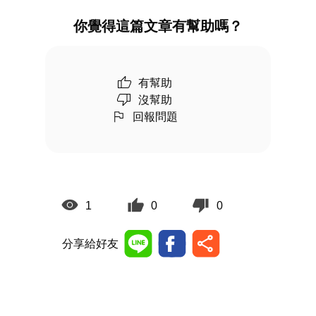
你覺得這篇文章有幫助嗎？
有幫助
沒幫助
回報問題
1
0
0
分享給好友