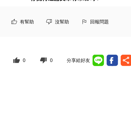
有幫助
沒幫助
回報問題
0
0
分享給好友