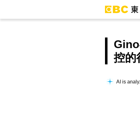
Gi
控的
AI is analy