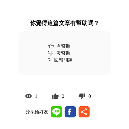
你覺得這篇文章有幫助嗎？
有幫助
沒幫助
回報問題
1
0
0
分享給好友