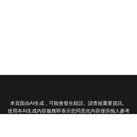
本頁面由AI生成，可能會發生錯誤。請查核重要資訊。
使用本AI生成內容服務即表示您同意此內容僅供個人參考
非商業用途，任何轉載分享皆不得違反法律或侵犯智慧財
產權，且您了解輸出內容可能不準確，所有爭議東森娛樂
保有最終解釋權