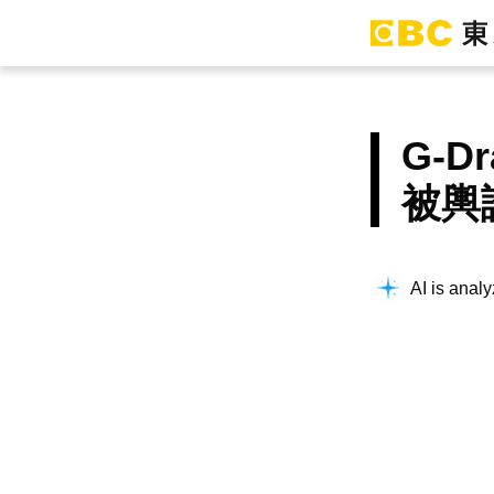
G-
被輿
AI is analy