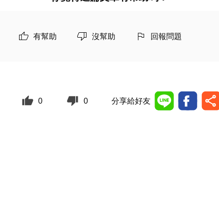
有幫助
沒幫助
回報問題
0
0
分享給好友