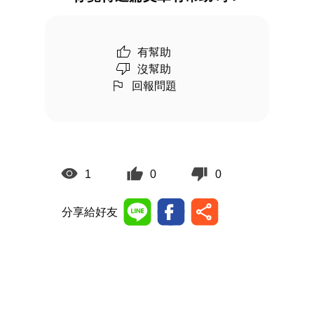
有幫助
沒幫助
回報問題
1
0
0
分享給好友