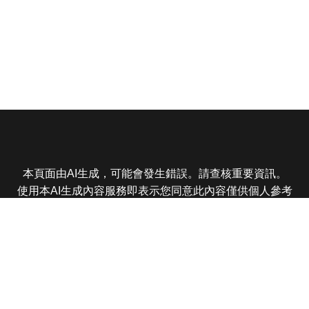
本頁面由AI生成，可能會發生錯誤。請查核重要資訊。
使用本AI生成內容服務即表示您同意此內容僅供個人參考
非商業用途，任何轉載分享皆不得違反法律或侵犯智慧財
產權，且您了解輸出內容可能不準確，所有爭議東森娛樂
保有最終解釋權
東森電視 版權所有 © 2025 EBC All Rights Reserved.
|
隱
私權政策