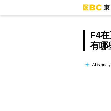
F4
有哪
AI is analy