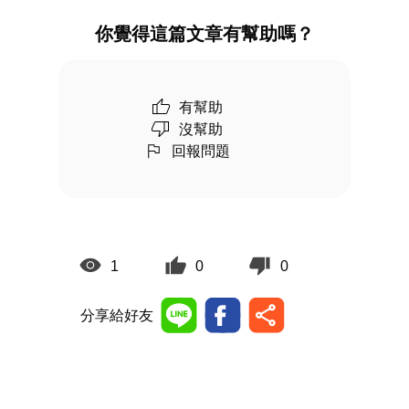
你覺得這篇文章有幫助嗎？
有幫助
沒幫助
回報問題
1
0
0
分享給好友