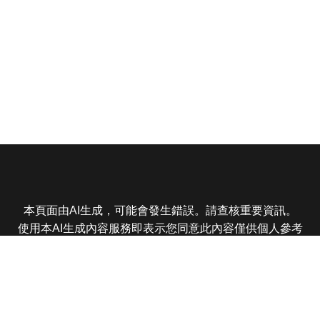
本頁面由AI生成，可能會發生錯誤。請查核重要資訊。
使用本AI生成內容服務即表示您同意此內容僅供個人參考
非商業用途，任何轉載分享皆不得違反法律或侵犯智慧財
產權，且您了解輸出內容可能不準確，所有爭議東森娛樂
保有最終解釋權