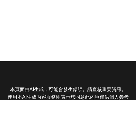
本頁面由AI生成，可能會發生錯誤。請查核重要資訊。
使用本AI生成內容服務即表示您同意此內容僅供個人參考
非商業用途，任何轉載分享皆不得違反法律或侵犯智慧財
產權，且您了解輸出內容可能不準確，所有爭議東森娛樂
保有最終解釋權