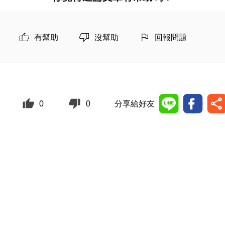
有幫助
沒幫助
回報問題
0
0
分享給好友