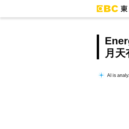
En
月天
AI is analy