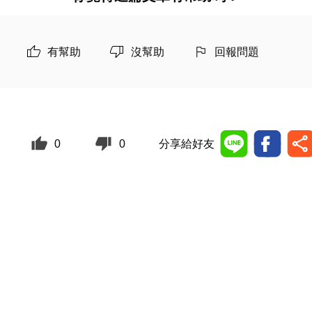
有幫助
沒幫助
回報問題
0
0
分享給好友