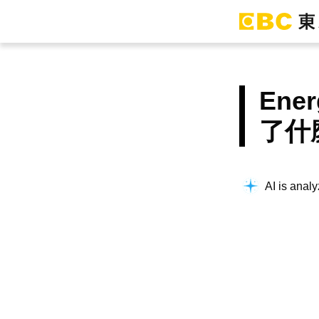
En
了什
AI is analy