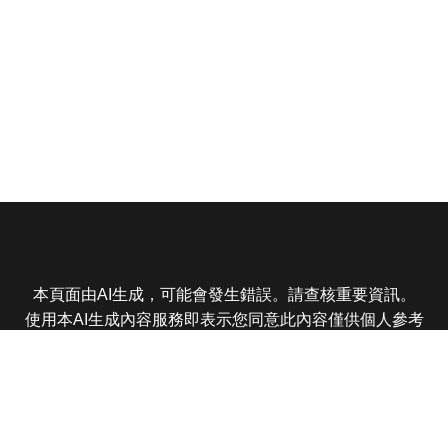
本頁面由AI生成，可能會發生錯誤。請查核重要資訊。
使用本AI生成內容服務即表示您同意此內容僅供個人參考
非商業用途，任何轉載分享皆不得違反法律或侵犯智慧財
產權，且您了解輸出內容可能不準確，所有爭議東森娛樂
保有最終解釋權