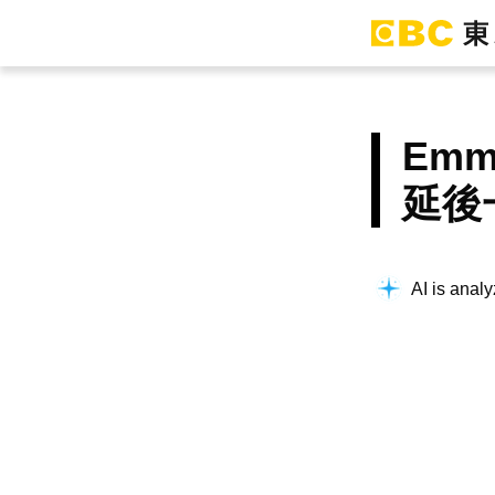
Em
延後
AI is analy