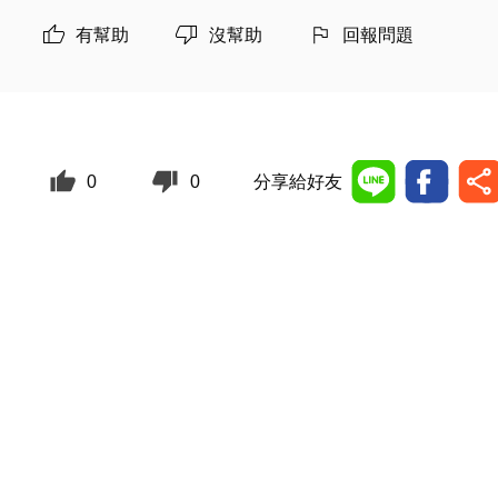
有幫助
沒幫助
回報問題
0
0
分享給好友