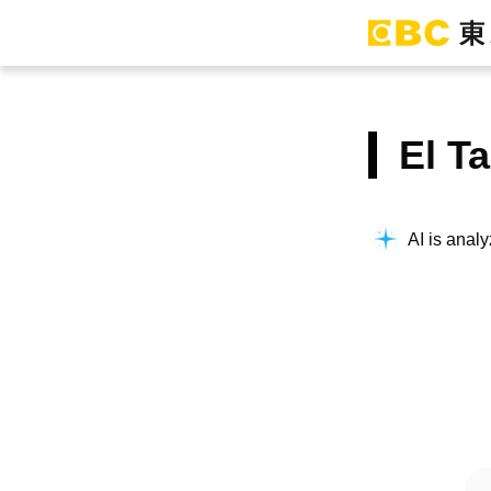
El 
AI is analy