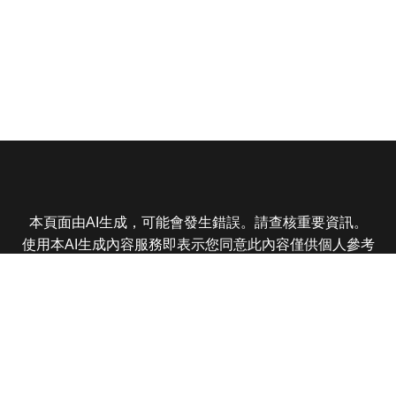
本頁面由AI生成，可能會發生錯誤。請查核重要資訊。
使用本AI生成內容服務即表示您同意此內容僅供個人參考
非商業用途，任何轉載分享皆不得違反法律或侵犯智慧財
產權，且您了解輸出內容可能不準確，所有爭議東森娛樂
保有最終解釋權
東森電視 版權所有 © 2025 EBC All Rights Reserved.
|
隱
私權政策