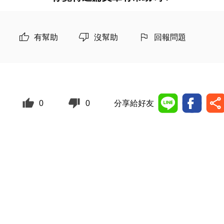
有幫助
沒幫助
回報問題
0
0
分享給好友