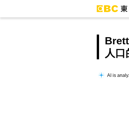
Bre
人口
AI is analy