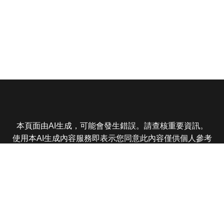
本頁面由AI生成，可能會發生錯誤。請查核重要資訊。
使用本AI生成內容服務即表示您同意此內容僅供個人參考
非商業用途，任何轉載分享皆不得違反法律或侵犯智慧財
產權，且您了解輸出內容可能不準確，所有爭議東森娛樂
保有最終解釋權
東森電視 版權所有 © 2025 EBC All Rights Reserved.
|
隱
私權政策