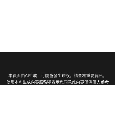
本頁面由AI生成，可能會發生錯誤。請查核重要資訊。
使用本AI生成內容服務即表示您同意此內容僅供個人參考
非商業用途，任何轉載分享皆不得違反法律或侵犯智慧財
產權，且您了解輸出內容可能不準確，所有爭議東森娛樂
保有最終解釋權