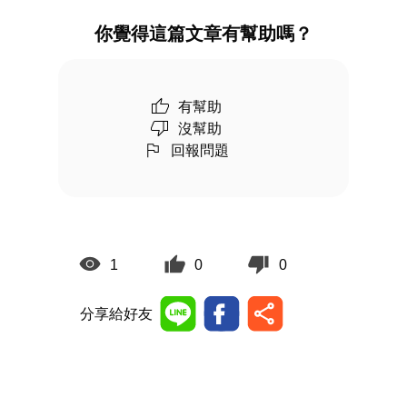
你覺得這篇文章有幫助嗎？
有幫助
沒幫助
回報問題
1
0
0
分享給好友