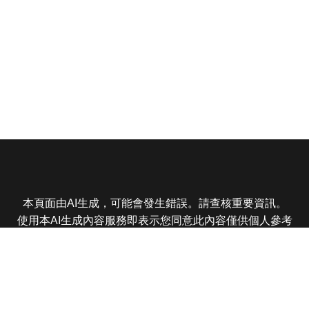
本頁面由AI生成，可能會發生錯誤。請查核重要資訊。
使用本AI生成內容服務即表示您同意此內容僅供個人參考
非商業用途，任何轉載分享皆不得違反法律或侵犯智慧財
產權，且您了解輸出內容可能不準確，所有爭議東森娛樂
保有最終解釋權