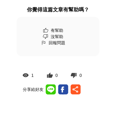
你覺得這篇文章有幫助嗎？
有幫助
沒幫助
回報問題
1
0
0
分享給好友