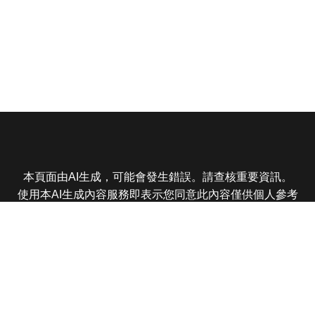
本頁面由AI生成，可能會發生錯誤。請查核重要資訊。
使用本AI生成內容服務即表示您同意此內容僅供個人參考
非商業用途，任何轉載分享皆不得違反法律或侵犯智慧財
產權，且您了解輸出內容可能不準確，所有爭議東森娛樂
保有最終解釋權
東森電視 版權所有 © 2025 EBC All Rights Reserved.
|
隱
私權政策