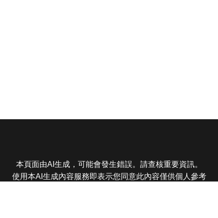
本頁面由AI生成，可能會發生錯誤。請查核重要資訊。
使用本AI生成內容服務即表示您同意此內容僅供個人參考
非商業用途，任何轉載分享皆不得違反法律或侵犯智慧財
產權，且您了解輸出內容可能不準確，所有爭議東森娛樂
保有最終解釋權