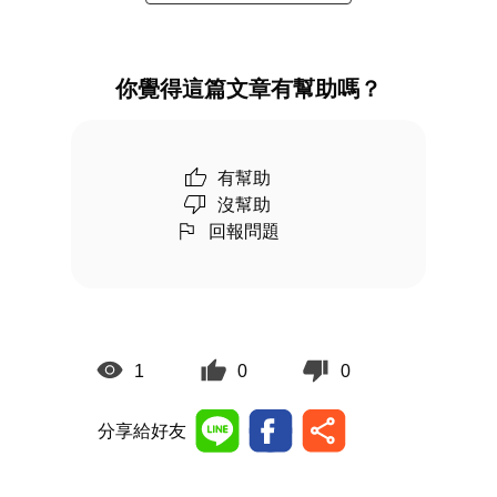
你覺得這篇文章有幫助嗎？
有幫助
沒幫助
回報問題
1
0
0
分享給好友