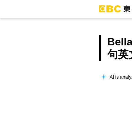
Be
句英
AI is analy