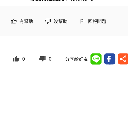
有幫助
沒幫助
回報問題
0
0
分享給好友