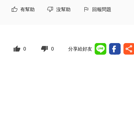
有幫助
沒幫助
回報問題
0
0
分享給好友