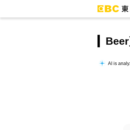
Be
AI is analy